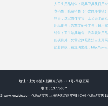
人卫生用品销售；厨具卫具及日用杂
表销售；眼镜销售（不含隐形眼镜）
销售；珠宝首饰零售；工艺美术品及
用品销售；汽车零配件零售；日用家
销售；卫生洁具销售；汽车装饰用品
的项目外，凭营业执照依法自主开展
如若转载，请注明出处：http://www.xmzjs
地址：上海市浦东新区东方路3601号7号楼五层
电话：1377563**
026
www.xmzjsts.com
化妆品零售
上海畅铭梁商贸有限公司
化妆品零售
版