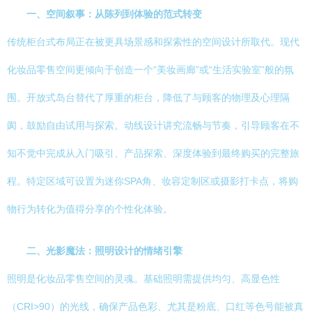
一、空间叙事：从陈列到体验的范式转变
传统柜台式布局正在被更具场景感和探索性的空间设计所取代。现代
化妆品零售空间更倾向于创造一个“美妆画廊”或“生活实验室”般的氛
围。开放式岛台替代了厚重的柜台，降低了与顾客的物理及心理隔
阂，鼓励自由试用与探索。动线设计讲究流畅与节奏，引导顾客在不
知不觉中完成从入门吸引、产品探索、深度体验到最终购买的完整旅
程。特定区域可设置为迷你SPA角、妆容定制区或摄影打卡点，将购
物行为转化为值得分享的个性化体验。
二、光影魔法：照明设计的情绪引擎
照明是化妆品零售空间的灵魂。基础照明需提供均匀、高显色性
（CRI>90）的光线，确保产品色彩、尤其是粉底、口红等色号能被真