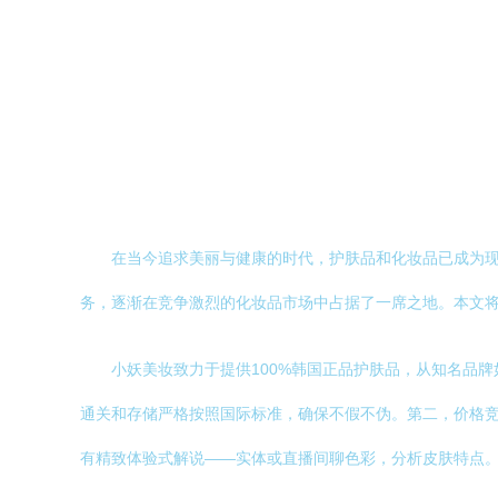
在当今追求美丽与健康的时代，护肤品和化妆品已成为
务，逐渐在竞争激烈的化妆品市场中占据了一席之地。本文
小妖美妆致力于提供100%韩国正品护肤品，从知名品
通关和存储严格按照国际标准，确保不假不伪。第二，价格
有精致体验式解说——实体或直播间聊色彩，分析皮肤特点