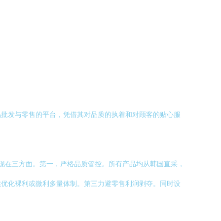
品批发与零售的平台，凭借其对品质的执着和对顾客的贴心服
。
体现在三方面。第一，严格品质管控。所有产品均从韩国直采，
续优化裸利或微利多量体制。第三力避零售利润剥夺。同时设