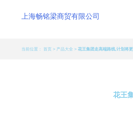
上海畅铭梁商贸有限公司
当前位置：
首页
>
产品大全
>
花王集团走高端路线,计划将
花王