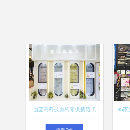
伽蓝高科技重构零供新范式
35
硬件革新驭未来，品牌巨擘解