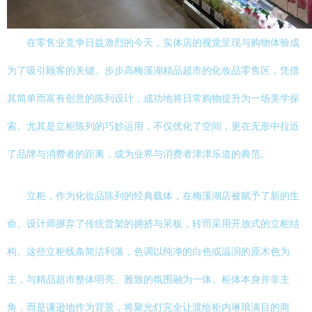
在零售业竞争日益激烈的今天，实体店的视觉呈现与购物体验成
为了吸引顾客的关键。步步高梅溪湖精品超市的化妆品零售区，凭借
其简单而富有创意的陈列设计，成功地将日常购物提升为一场美学探
索。尤其是立柜陈列的巧妙运用，不仅优化了空间，更在无形中拉近
了品牌与消费者的距离，成为业界与消费者津津乐道的典范。
立柜，作为化妆品陈列的经典载体，在梅溪湖店被赋予了新的生
命。设计师摒弃了传统货架的拥挤与呆板，转而采用开放式的立柜结
构。这些立柜线条简洁利落，色调以纯净的白色或温润的原木色为
主，与精品超市整体明亮、雅致的氛围融为一体。柜体本身并非主
角，而是谦逊地作为背景，将聚光灯完全让渡给柜内琳琅满目的商